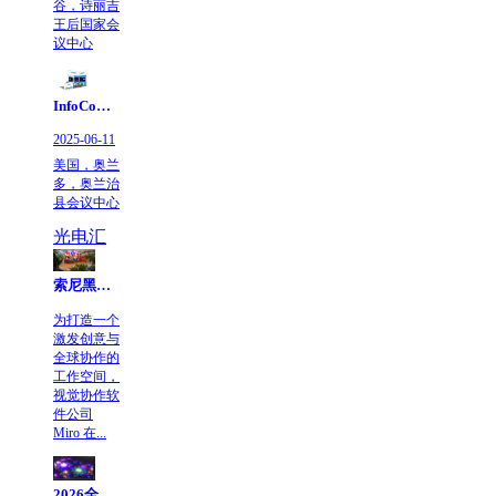
谷，诗丽吉
王后国家会
议中心
InfoComm 2025 | KinglightGALAXY银河邀您共赴北美视听盛宴
2025-06-11
美国，奥兰
多，奥兰治
县会议中心
光电汇
索尼黑彩晶Crystal LED为在线可视化协作平台巨头Miro新总部打造视觉焦点
为打造一个
激发创意与
全球协作的
工作空间，
视觉协作软
件公司
Miro 在...
2026全球LED视频墙市场展望：技术成熟带来新一轮增长势能