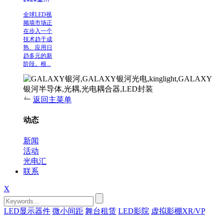
全球LED视
频墙市场正
在步入一个
技术趋于成
熟、应用日
趋多元的新
阶段。根...
返回主菜单
动态
新闻
活动
光电汇
联系
X
LED显示器件
微小间距
舞台租赁
LED影院
虚拟影棚XR/VP