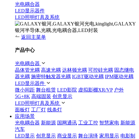
光电耦合器
LED显示器件
LED照明灯具及系统
返回主菜单
产品中心
光电耦合器
晶体管光耦
高速光耦
达林顿光耦
可控硅光耦
固态继电
器光耦
施密特触发器光耦
IGBT驱动光耦
IPM驱动光耦
LED显示器件
微小间距
舞台租赁
LED影院
虚拟影棚XR/VP
户外
5G+8K
高端固装
创意显示
LED照明灯具及系统
面板灯
工厂灯
线条灯
应用场景
光电耦合器
新能源
国网通讯
工业工控
智慧家电
新能源
汽车
LED显示
创意显示
商业显示
舞台演绎
家用显示
电影制