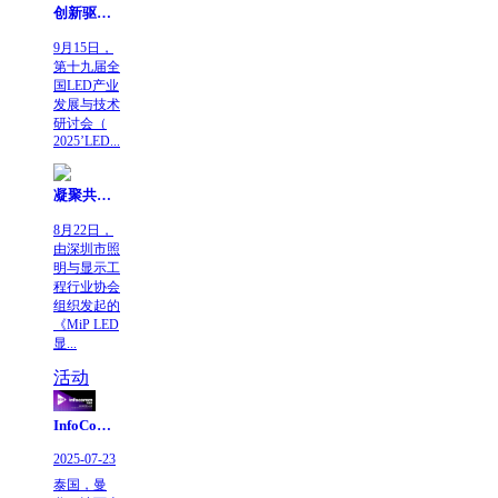
创新驱动 | GALAXY银河赋能LED全域应用新生态
9月15日，
第十九届全
国LED产业
发展与技术
研讨会（
2025’LED...
凝聚共识，引领未来！MiP LED显示技术等行业标准研讨会于GALAXY银河圆满举行
8月22日，
由深圳市照
明与显示工
程行业协会
组织发起的
《MiP LED
显...
活动
InfoComm Asia 2025 泰国展 | 共拓东南亚视听新机遇
2025-07-23
泰国，曼