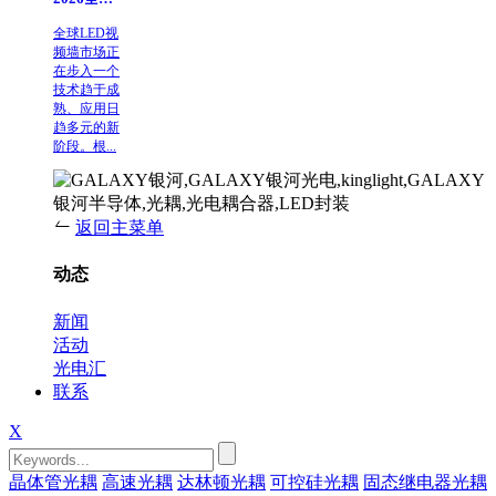
全球LED视
频墙市场正
在步入一个
技术趋于成
熟、应用日
趋多元的新
阶段。根...
返回主菜单
动态
新闻
活动
光电汇
联系
X
晶体管光耦
高速光耦
达林顿光耦
可控硅光耦
固态继电器光耦