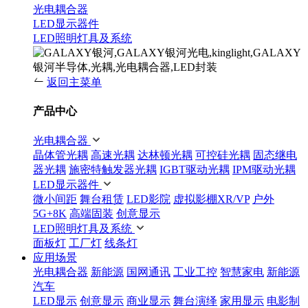
光电耦合器
LED显示器件
LED照明灯具及系统
返回主菜单
产品中心
光电耦合器
晶体管光耦
高速光耦
达林顿光耦
可控硅光耦
固态继电
器光耦
施密特触发器光耦
IGBT驱动光耦
IPM驱动光耦
LED显示器件
微小间距
舞台租赁
LED影院
虚拟影棚XR/VP
户外
5G+8K
高端固装
创意显示
LED照明灯具及系统
面板灯
工厂灯
线条灯
应用场景
光电耦合器
新能源
国网通讯
工业工控
智慧家电
新能源
汽车
LED显示
创意显示
商业显示
舞台演绎
家用显示
电影制