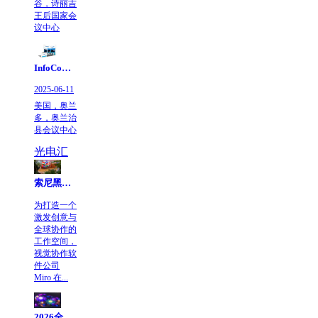
谷，诗丽吉
王后国家会
议中心
InfoComm 2025 | KinglightGALAXY银河邀您共赴北美视听盛宴
2025-06-11
美国，奥兰
多，奥兰治
县会议中心
光电汇
索尼黑彩晶Crystal LED为在线可视化协作平台巨头Miro新总部打造视觉焦点
为打造一个
激发创意与
全球协作的
工作空间，
视觉协作软
件公司
Miro 在...
2026全球LED视频墙市场展望：技术成熟带来新一轮增长势能