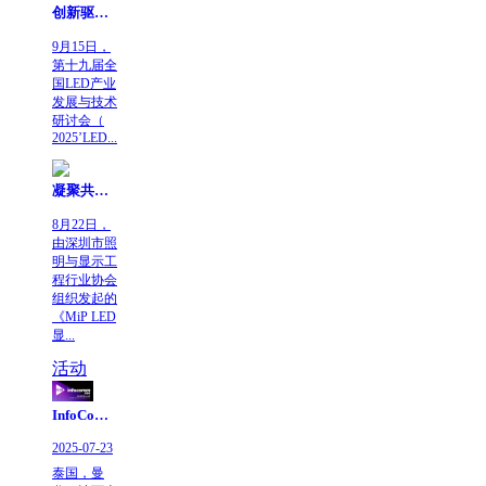
创新驱动 | GALAXY银河赋能LED全域应用新生态
9月15日，
第十九届全
国LED产业
发展与技术
研讨会（
2025’LED...
凝聚共识，引领未来！MiP LED显示技术等行业标准研讨会于GALAXY银河圆满举行
8月22日，
由深圳市照
明与显示工
程行业协会
组织发起的
《MiP LED
显...
活动
InfoComm Asia 2025 泰国展 | 共拓东南亚视听新机遇
2025-07-23
泰国，曼