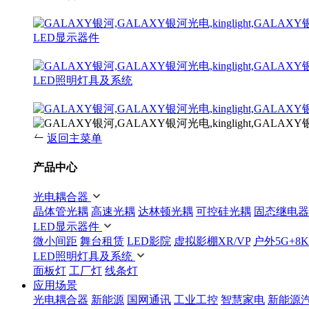
LED显示器件
LED照明灯具及系统
返回主菜单
产品中心
光电耦合器
晶体管光耦
高速光耦
达林顿光耦
可控硅光耦
固态继电器
LED显示器件
微小间距
舞台租赁
LED影院
虚拟影棚XR/VP
户外5G+8K
LED照明灯具及系统
面板灯
工厂灯
线条灯
应用场景
光电耦合器
新能源
国网通讯
工业工控
智慧家电
新能源