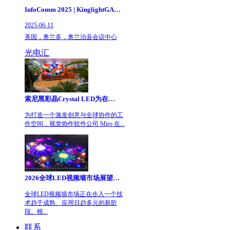
InfoComm 2025 | KinglightGALAXY银河邀您共赴北美视听盛宴
2025-06-11
美国，奥兰多，奥兰治县会议中心
光电汇
索尼黑彩晶Crystal LED为在线可视化协作平台巨头Miro新总部打造视觉焦点
为打造一个激发创意与全球协作的工
作空间，视觉协作软件公司 Miro 在...
2026全球LED视频墙市场展望：技术成熟带来新一轮增长势能
全球LED视频墙市场正在步入一个技
术趋于成熟、应用日趋多元的新阶
段。根...
联系