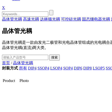
X
晶体管光耦
高速光耦
达林顿光耦
可控硅光耦
固态继电器光耦
晶体管光耦
晶体管光耦是一款由发光二极管和光电晶体管组成的光电耦合
晶体管光耦(直流)两大类。
首页
/
晶体管光耦
封装方式
所有
DIP4
SSOP4
LSOP4
SOP4
DIP6
DIP8
LSOP5
SS
Product
Photo