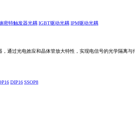
施密特触发器光耦
IGBT驱动光耦
IPM驱动光耦
器，通过光电效应和晶体管放大特性，实现电信号的光学隔离与传
OP16
DIP16
SSOP8